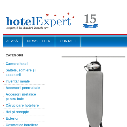
ACASĂ
NEWSLETTER
CONTACT
CATEGORII
Camere hotel
Saltele, somiere şi
accesorii
Inventar moale
Accesorii pentru baie
Accesorii metalice
pentru baie
Cărucioare hoteliere
Hol şi recepţie
Exterior
Cosmetice hoteliere