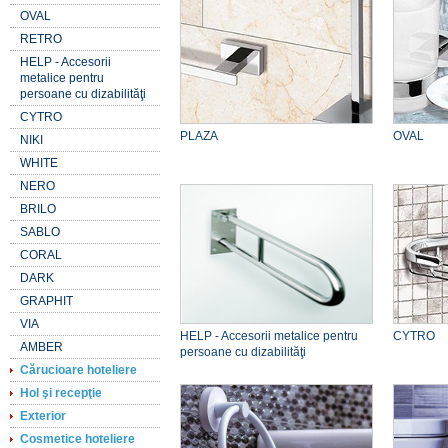
OVAL
RETRO
HELP - Accesorii
metalice pentru
persoane cu dizabilităţi
CYTRO
PLAZA
OVAL
NIKI
WHITE
NERO
BRILO
SABLO
CORAL
DARK
GRAPHIT
VIA
HELP - Accesorii metalice pentru
CYTRO
AMBER
persoane cu dizabilităţi
Cărucioare hoteliere
Hol şi recepţie
Exterior
Cosmetice hoteliere