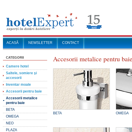
ACASĂ
NEWSLETTER
CONTACT
Accesorii metalice pentru bai
CATEGORII
Camere hotel
Saltele, somiere şi
accesorii
Inventar moale
Accesorii pentru baie
Accesorii metalice
pentru baie
BETA
BETA
OMEGA
OMEGA
NEO
PLAZA