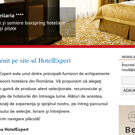
NEWSL
venit pe site-ul HotelExpert
Înscriet
noutăţil
Expert este unul dintre principalii furnizori de echipamente
cesorii hoteliere din România. Vă propunem să alegeţi
-o gamă de produse atent selecţionate, recunoscute şi
gite de hotelurile din întreaga lume. Alături de acestea,
ciaţi de experienţa şi sprijinul nostru, pe întreg parcursul
ului de selecţie, livrare şi întreţinere.
rim navigare plăcută!
pa HotelExpert