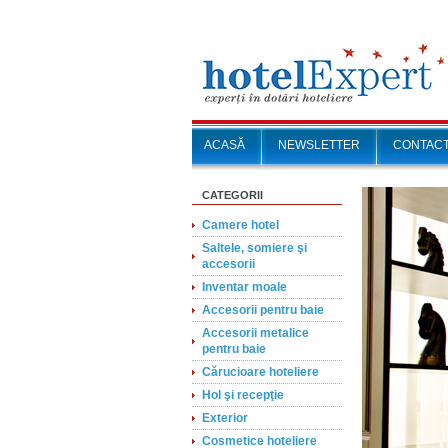
ACASĂ
NEWSLETTER
CONTAC
CATEGORII
Camere hotel
Saltele, somiere şi
accesorii
Inventar moale
Accesorii pentru baie
Accesorii metalice
pentru baie
Cărucioare hoteliere
Hol şi recepţie
Exterior
Cosmetice hoteliere