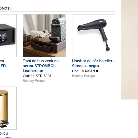
OMOŢII
 cu
Tavă de bun venit cu
Uscător de păr hotelier -
 LED
sertar STROMBOLI
Sirocco - negru
Leatherette
Cod: 14-6061N-II
Cod: 14-STR-6228
Bentley Europe
Bentley Europe
oi cu