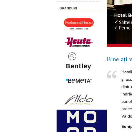
BRANDURI
Bine aţi 
Hotel
şi ac
dintr
îndră
benefi
proces
Vă do
Echi