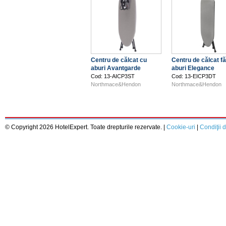
Centru de călcat cu
Centru de cǎlcat f
aburi Avantgarde
aburi Elegance
Cod: 13-AICP3ST
Cod: 13-EICP3DT
Northmace&Hendon
Northmace&Hendon
© Copyright 2026 HotelExpert. Toate drepturile rezervate. |
Cookie-uri
|
Condiţii d