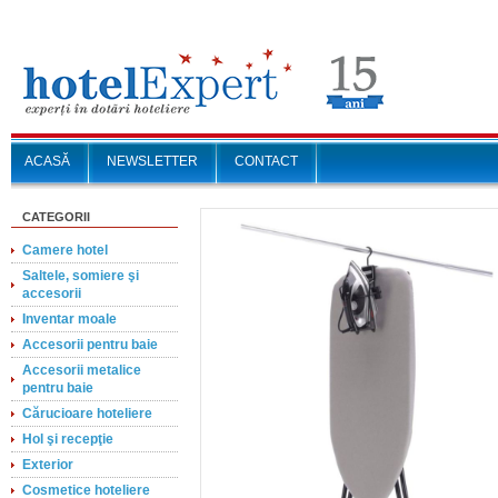
ACASĂ
NEWSLETTER
CONTACT
CATEGORII
Camere hotel
Saltele, somiere şi
accesorii
Inventar moale
Accesorii pentru baie
Accesorii metalice
pentru baie
Cărucioare hoteliere
Hol şi recepţie
Exterior
Cosmetice hoteliere