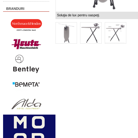
BRANDURI
Soluţia de lux pentru oaspeţi.