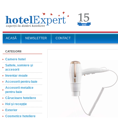
ACASĂ
NEWSLETTER
CONTACT
CATEGORII
Camere hotel
Saltele, somiere şi
accesorii
Inventar moale
Accesorii pentru baie
Accesorii metalice
pentru baie
Cărucioare hoteliere
Hol şi recepţie
Exterior
Cosmetice hoteliere