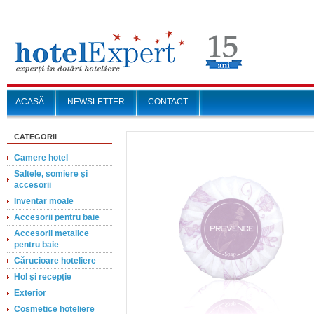
ACASĂ
NEWSLETTER
CONTACT
CATEGORII
Camere hotel
Saltele, somiere şi
accesorii
Inventar moale
Accesorii pentru baie
Accesorii metalice
pentru baie
Cărucioare hoteliere
Hol şi recepţie
Exterior
Cosmetice hoteliere