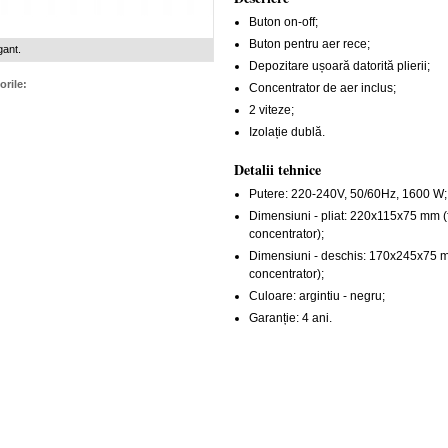
Buton on-off;
Buton pentru aer rece;
gant.
Depozitare ușoară datorită plierii;
orile:
Concentrator de aer inclus;
2 viteze;
Izolație dublă.
Detalii tehnice
Putere: 220-240V, 50/60Hz, 1600 W;
Dimensiuni - pliat: 220x115x75 mm (
concentrator);
Dimensiuni - deschis: 170x245x75 m
concentrator);
Culoare: argintiu - negru;
Garanție: 4 ani.