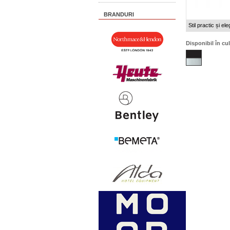
BRANDURI
Stil practic și ele
Disponibil în cul