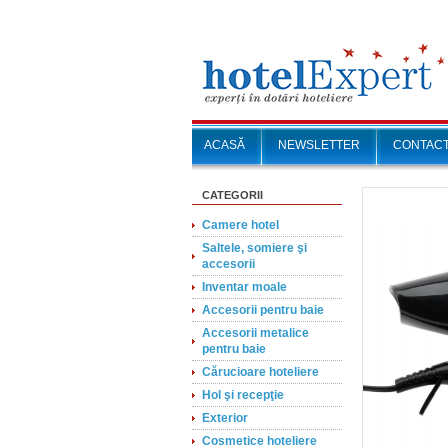
ACASĂ
NEWSLETTER
CONTAC
CATEGORII
Camere hotel
Saltele, somiere şi
accesorii
Inventar moale
Accesorii pentru baie
Accesorii metalice
pentru baie
Cărucioare hoteliere
Hol şi recepţie
Exterior
Cosmetice hoteliere