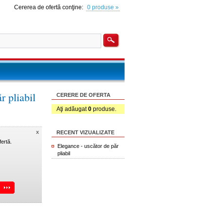
Cererea de ofertă conţine:
0 produse »
r pliabil
CERERE DE OFERTA
Aţi adăugat
0
produse.
x
RECENT VIZUALIZATE
ertă.
Elegance - uscător de păr
pliabil