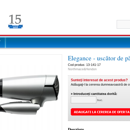
T
Elegance - uscător de pă
Cod produs: 13-141-17
Northmace&Hendon
Sunteţi interesat de acest produs?
Adăugaţi-l la cererea dumneavoastră de of
» Introduceţi cantitatea dorită:
buc.
Descriere